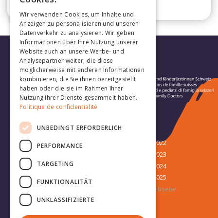
GERMAN
Wir verwenden Cookies, um Inhalte und
Anzeigen zu personalisieren und unseren
Datenverkehr zu analysieren. Wir geben
Informationen über Ihre Nutzung unserer
Website auch an unsere Werbe- und
Analysepartner weiter, die diese
möglicherweise mit anderen Informationen
kombinieren, die Sie ihnen bereitgestellt
haben oder die sie im Rahmen Ihrer
Nutzung ihrer Dienste gesammelt haben.
Politique de confidentialité
Folge uns:
UNBEDINGT ERFORDERLICH
Kongress
Kongress 2022
PERFORMANCE
Sponsoren
Kongress 2023
TARGETING
15. JHaS-Kongress
Kongress 2024
Kongress 2025
FUNKTIONALITÄT
JHaS Webseite
UNKLASSIFIZIERTE