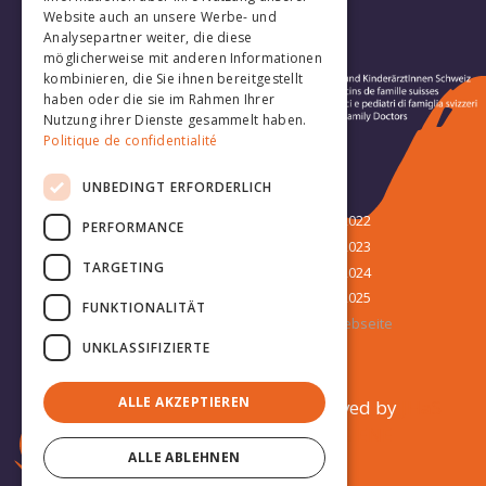
Website auch an unsere Werbe- und
Analysepartner weiter, die diese
möglicherweise mit anderen Informationen
kombinieren, die Sie ihnen bereitgestellt
haben oder die sie im Rahmen Ihrer
Nutzung ihrer Dienste gesammelt haben.
Politique de confidentialité
Folge uns:
UNBEDINGT ERFORDERLICH
Kongress
Kongress 2022
PERFORMANCE
Sponsoren
Kongress 2023
TARGETING
15. JHaS-Kongress
Kongress 2024
Kongress 2025
FUNKTIONALITÄT
JHaS Webseite
UNKLASSIFIZIERTE
ALLE AKZEPTIEREN
Copyrights © 2025 All Rights Reserved by
JHaS
Powered by
MEDECINE & HYGIENE
ALLE ABLEHNEN
Powered by
Netgen & eZ Platform