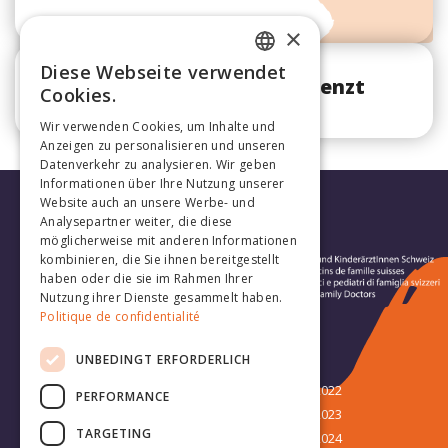
×
Diese Webseite verwendet
FRENCH
Diese Session ist nicht begrenzt
Cookies.
GERMAN
Wir verwenden Cookies, um Inhalte und
Anzeigen zu personalisieren und unseren
Datenverkehr zu analysieren. Wir geben
Informationen über Ihre Nutzung unserer
Website auch an unsere Werbe- und
Analysepartner weiter, die diese
möglicherweise mit anderen Informationen
kombinieren, die Sie ihnen bereitgestellt
haben oder die sie im Rahmen Ihrer
Nutzung ihrer Dienste gesammelt haben.
Politique de confidentialité
Folge uns:
UNBEDINGT ERFORDERLICH
Kongress
Kongress 2022
PERFORMANCE
Sponsoren
Kongress 2023
TARGETING
15. JHaS-Kongress
Kongress 2024