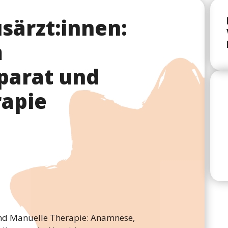
särzt:innen:
m
arat und
rapie
d Manuelle Therapie: Anamnese,