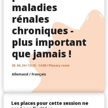
maladies
rénales
chroniques -
plus important
que jamais !
20. 04. 24 / 13:15 - 14:00 / Plenary room
Allemand
/
Français
Les places pour cette session ne