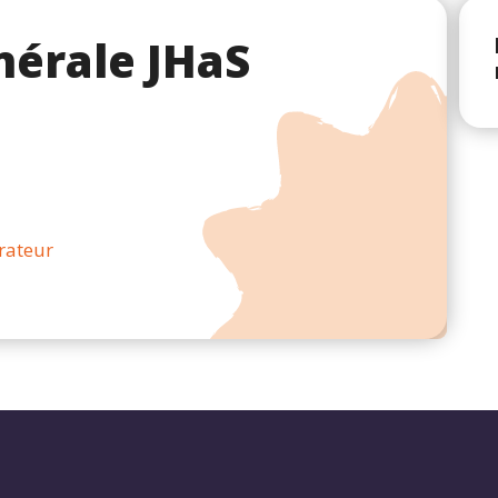
érale JHaS
orateur