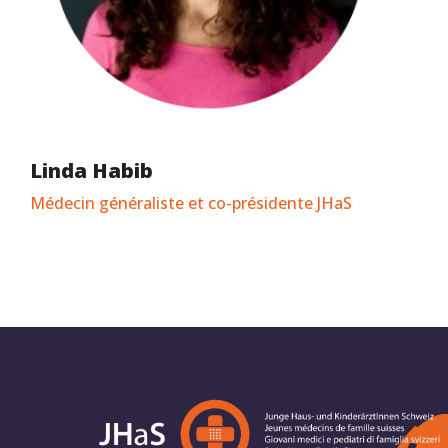
Linda Habib
Médecin généraliste et co-présidente JHaS